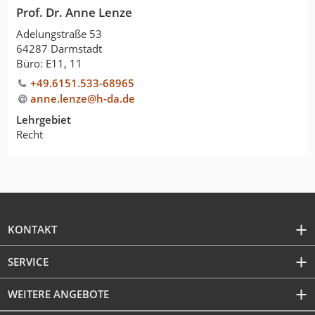
Prof. Dr. Anne Lenze
Adelungstraße 53
64287 Darmstadt
Büro: E11, 11
+49.6151.533-68965
anne.lenze@h-da
.
de
Lehrgebiet
Recht
KONTAKT
SERVICE
WEITERE ANGEBOTE