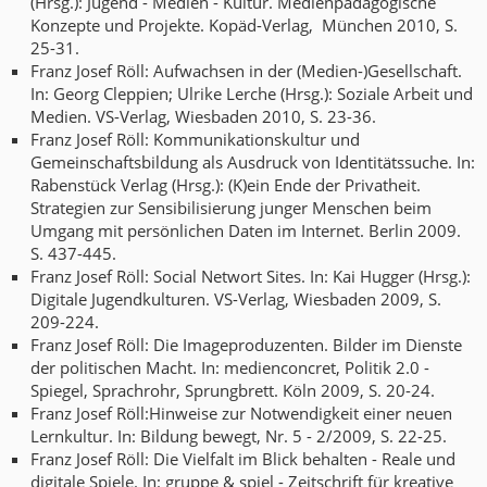
(Hrsg.): Jugend - Medien - Kultur. Medienpädagogische
Konzepte und Projekte. Kopäd-Verlag, München 2010, S.
25-31.
Franz Josef Röll: Aufwachsen in der (Medien-)Gesellschaft.
In: Georg Cleppien; Ulrike Lerche (Hrsg.): Soziale Arbeit und
Medien. VS-Verlag, Wiesbaden 2010, S. 23-36.
Franz Josef Röll: Kommunikationskultur und
Gemeinschaftsbildung als Ausdruck von Identitätssuche. In:
Rabenstück Verlag (Hrsg.): (K)ein Ende der Privatheit.
Strategien zur Sensibilisierung junger Menschen beim
Umgang mit persönlichen Daten im Internet. Berlin 2009.
S. 437-445.
Franz Josef Röll: Social Networt Sites. In: Kai Hugger (Hrsg.):
Digitale Jugendkulturen. VS-Verlag, Wiesbaden 2009, S.
209-224.
Franz Josef Röll: Die Imageproduzenten. Bilder im Dienste
der politischen Macht. In: medienconcret, Politik 2.0 -
Spiegel, Sprachrohr, Sprungbrett. Köln 2009, S. 20-24.
Franz Josef Röll:Hinweise zur Notwendigkeit einer neuen
Lernkultur. In: Bildung bewegt, Nr. 5 - 2/2009, S. 22-25.
Franz Josef Röll: Die Vielfalt im Blick behalten - Reale und
digitale Spiele. In: gruppe & spiel - Zeitschrift für kreative