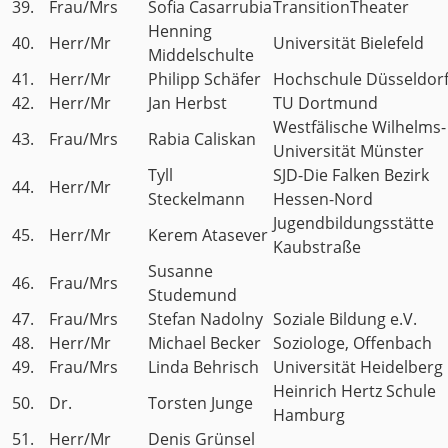
39.
Frau/Mrs
Sofia Casarrubia
TransitionTheater
Henning
40.
Herr/Mr
Universität Bielefeld
Middelschulte
41.
Herr/Mr
Philipp Schäfer
Hochschule Düsseldor
42.
Herr/Mr
Jan Herbst
TU Dortmund
Westfälische Wilhelms-
43.
Frau/Mrs
Rabia Caliskan
Universität Münster
Tyll
SJD-Die Falken Bezirk
44.
Herr/Mr
Steckelmann
Hessen-Nord
Jugendbildungsstätte
45.
Herr/Mr
Kerem Atasever
Kaubstraße
Susanne
46.
Frau/Mrs
Studemund
47.
Frau/Mrs
Stefan Nadolny
Soziale Bildung e.V.
48.
Herr/Mr
Michael Becker
Soziologe, Offenbach
49.
Frau/Mrs
Linda Behrisch
Universität Heidelberg
Heinrich Hertz Schule
50.
Dr.
Torsten Junge
Hamburg
51.
Herr/Mr
Denis Grünsel