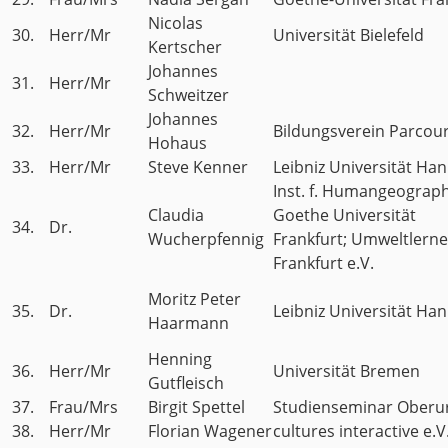
Nicolas
30.
Herr/Mr
Universität Bielefeld
Kertscher
Johannes
31.
Herr/Mr
Schweitzer
Johannes
32.
Herr/Mr
Bildungsverein Parcour
Hohaus
33.
Herr/Mr
Steve Kenner
Leibniz Universität Ha
Inst. f. Humangeograph
Claudia
Goethe Universität
34.
Dr.
Wucherpfennig
Frankfurt; Umweltlerne
Frankfurt e.V.
Moritz Peter
35.
Dr.
Leibniz Universität Ha
Haarmann
Henning
36.
Herr/Mr
Universität Bremen
Gutfleisch
37.
Frau/Mrs
Birgit Spettel
Studienseminar Oberur
38.
Herr/Mr
Florian Wagener
cultures interactive e.V