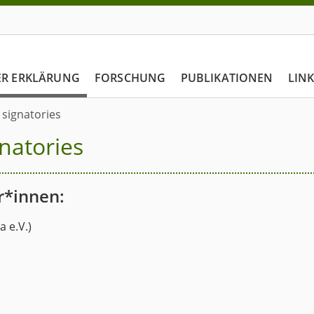
ER ERKLÄRUNG
FORSCHUNG
PUBLIKATIONEN
LIN
f signatories
gnatories
r*innen:
a e.V.)