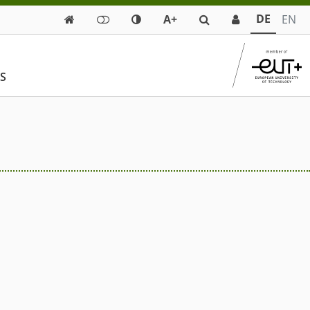
DE
A+
EN

KS