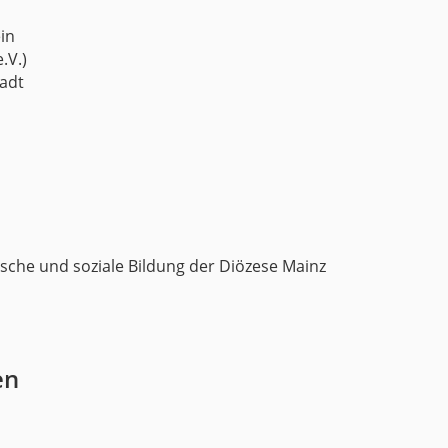
in
.V.)
adt
sche und soziale Bildung der Diözese Mainz
en