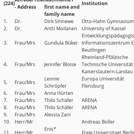
(224)
Institution
- Address
first name and
family name
1.
Dr.
Dirk Sinnewe
Otto-Hahn Gymnasium
2.
Dr.
Antti Moilanen
University of Kassel
Entwicklungspädagogi
3.
Frau/Mrs
Gundula Büker
Informationszentrum E
Reutlingen
Rheinland-Pfälzische
4.
Frau/Mrs
Jennifer Bloise
Technische Universität
Kaiserslautern-Landau
Leonie
Europa Universität
5.
Frau/Mrs
Schröpfer
Flensburg
6.
Frau/Mrs
Anna Hürten
7.
Frau/Mrs
Thilo Schäfer
ARENA
8.
Frau/Mrs
Thilo Schäfer
ARENA
9.
Frau/Mrs
Alessia Zani
10.
Herr/Mr
Andreas Boller
Enis*
11.
Herr/Mr
Freie Universitaet Berli