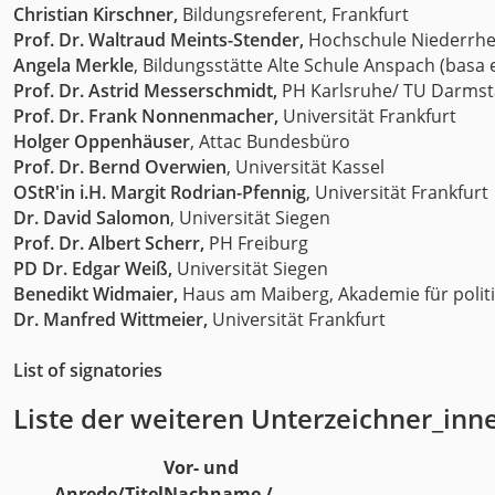
Christian Kirschner,
Bildungsreferent, Frankfurt
Prof. Dr. Waltraud Meints-Stender,
Hochschule Niederrhe
Angela Merkle
, Bildungsstätte Alte Schule Anspach (basa e
Prof. Dr. Astrid Messerschmidt,
PH Karlsruhe/ TU Darmst
Prof. Dr. Frank Nonnenmacher,
Universität Frankfurt
Holger Oppenhäuser
, Attac Bundesbüro
Prof. Dr. Bernd Overwien
, Universität Kassel
OStR'in i.H. Margit Rodrian-Pfennig
, Universität Frankfurt
Dr. David Salomon
, Universität Siegen
Prof. Dr. Albert Scherr,
PH Freiburg
PD Dr. Edgar Weiß,
Universität Siegen
Benedikt Widmaier,
Haus am Maiberg, Akademie für politi
Dr. Manfred Wittmeier,
Universität Frankfurt
List of signatories
Liste der weiteren Unterzeichner_inn
Vor- und
Anrede/Titel
Nachname /