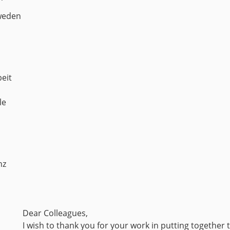
weden
beit
le
nz
Dear Colleagues,
I wish to thank you for your work in putting together 