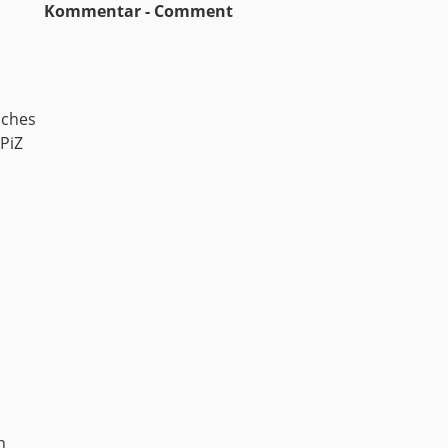
Kommentar - Comment
sches
PiZ
n