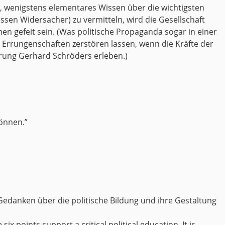
, wenigstens elementares Wissen über die wichtigsten
en Widersacher) zu vermitteln, wird die Gesellschaft
en gefeit sein. (Was politische Propaganda sogar in einer
e Errungenschaften zerstören lassen, wenn die Kräfte der
erung Gerhard Schröders erleben.)
können.”
 Gedanken über die politische Bildung und ihre Gestaltung
six points support a critical political education. It is,