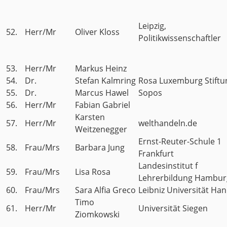
Leipzig,
52.
Herr/Mr
Oliver Kloss
Politikwissenschaftler
53.
Herr/Mr
Markus Heinz
54.
Dr.
Stefan Kalmring
Rosa Luxemburg Stiftu
55.
Dr.
Marcus Hawel
Sopos
56.
Herr/Mr
Fabian Gabriel
Karsten
57.
Herr/Mr
welthandeln.de
Weitzenegger
Ernst-Reuter-Schule 1
58.
Frau/Mrs
Barbara Jung
Frankfurt
Landesinstitut f
59.
Frau/Mrs
Lisa Rosa
Lehrerbildung Hambur
60.
Frau/Mrs
Sara Alfia Greco
Leibniz Universität Ha
Timo
61.
Herr/Mr
Universität Siegen
Ziomkowski