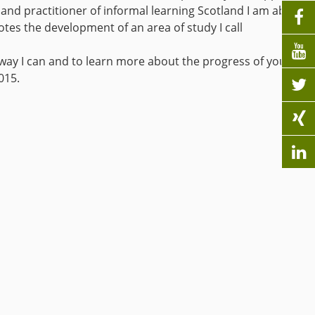
 and practitioner of informal learning Scotland I am about

tes the development of an area of study I call

way I can and to learn more about the progress of your
015.


