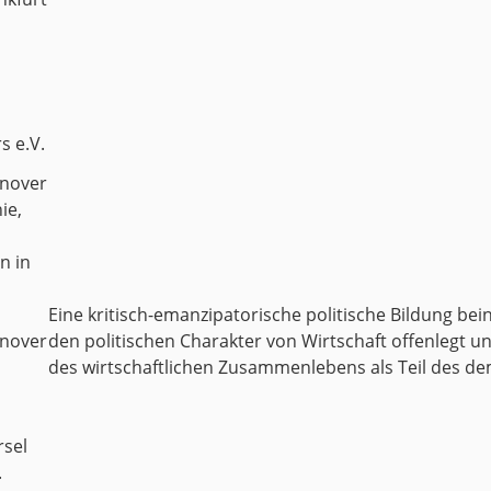
s e.V.
nnover
ie,
n in
Eine kritisch-emanzipatorische politische Bildung be
nnover
den politischen Charakter von Wirtschaft offenlegt un
des wirtschaftlichen Zusammenlebens als Teil des de
sel
.