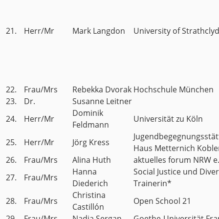
21.
Herr/Mr
Mark Langdon
University of Strathcly
22.
Frau/Mrs
Rebekka Dvorak
Hochschule München
23.
Dr.
Susanne Leitner
Dominik
24.
Herr/Mr
Universität zu Köln
Feldmann
Jugendbegegnungsstät
25.
Herr/Mr
Jörg Kress
Haus Metternich Koble
26.
Frau/Mrs
Alina Huth
aktuelles forum NRW e.
Hanna
Social Justice und Diver
27.
Frau/Mrs
Diederich
Trainerin*
Christina
28.
Frau/Mrs
Open School 21
Castillón
29.
Frau/Mrs
Nadia Sergan
Goethe-Universität Fra